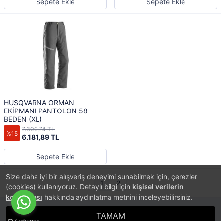
Sepete Ekle
Sepete Ekle
HUSQVARNA ORMAN
EKİPMANI PANTOLON 58
BEDEN (XL)
7.309,74 TL
%15
6.181,89 TL
Sepete Ekle
Size daha iyi bir alışveriş deneyimi sunabilmek için, çerezler
1
2
(cookies) kullanıyoruz. Detaylı bilgi için
kişisel verilerin
korunması
hakkında aydınlatma metnini inceleyebilirsiniz.
TAMAM
®
PlatinMarket
E-Ticaret Sistemi
İle Hazırlanmıştır.