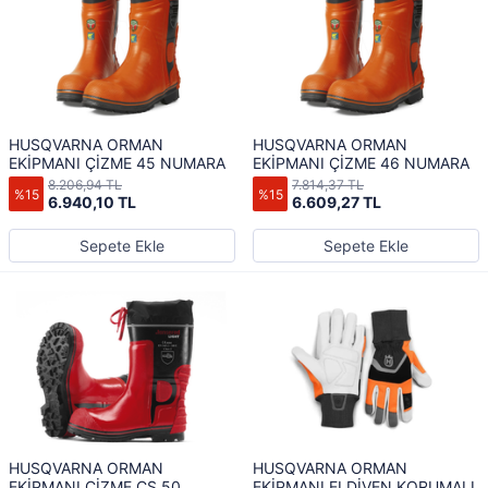
HUSQVARNA ORMAN
HUSQVARNA ORMAN
EKİPMANI ÇİZME 45 NUMARA
EKİPMANI ÇİZME 46 NUMARA
8.206,94 TL
7.814,37 TL
%15
%15
6.940,10 TL
6.609,27 TL
Sepete Ekle
Sepete Ekle
HUSQVARNA ORMAN
HUSQVARNA ORMAN
EKİPMANI ÇİZME CS 50
EKİPMANI ELDİVEN KORUMALI