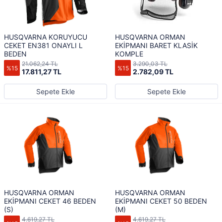
HUSQVARNA KORUYUCU
HUSQVARNA ORMAN
CEKET EN381 ONAYLI L
EKİPMANI BARET KLASİK
BEDEN
KOMPLE
21.062,24 TL
3.290,03 TL
%15
%15
17.811,27 TL
2.782,09 TL
Sepete Ekle
Sepete Ekle
HUSQVARNA ORMAN
HUSQVARNA ORMAN
EKİPMANI CEKET 46 BEDEN
EKİPMANI CEKET 50 BEDEN
(S)
(M)
4.619,27 TL
4.619,27 TL