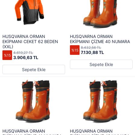
HUSQVARNA ORMAN
HUSQVARNA ORMAN
EKİPMANI CEKET 62 BEDEN
EKİPMANI ÇİZME 40 NUMARA
(XXL)
8.432,56 TL
%15
7.130,88 TL
4.619,27 TL
%15
3.906,63 TL
Sepete Ekle
Sepete Ekle
HUSQVARNA ORMAN
HUSQVARNA ORMAN