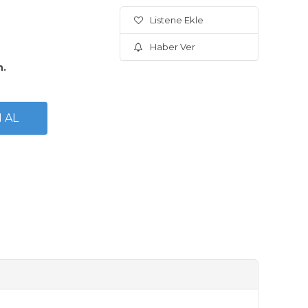
Listene Ekle
Haber Ver
n.