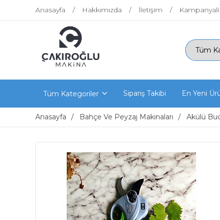
Anasayfa
Hakkımızda
İletişim
Kampanyali
Sipariş Takibi
En Yeni Ür
Tüm Kategoriler
Anasayfa
Bahçe Ve Peyzaj Makinaları
Akülü Bud