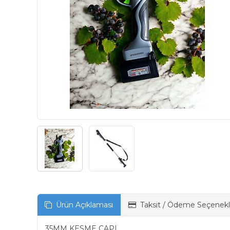
Ürün Açıklaması
Taksit / Ödeme Seçenekl
35MM KESME ÇAPI