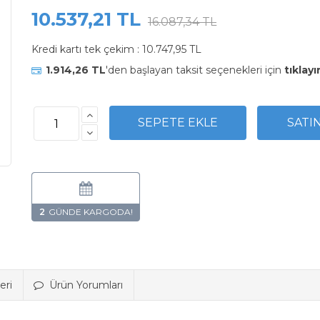
10.537,21 TL
16.087,34 TL
Kredi kartı tek çekim :
10.747,95 TL
1.914,26 TL
'den başlayan taksit seçenekleri için
tıklayı
2
eri
Ürün Yorumları