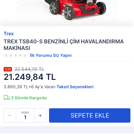
Trex
TREX TSB40-S BENZİNLİ ÇİM HAVALANDIRMA
MAKİNASI
İlk Yorumu Siz Yapın
32.544,79 TL
%34
21.249,84 TL
3.860,39 TL×6
Ay'a Varan
Taksit Seçenekleri
2
Günde Kargoda
Adet