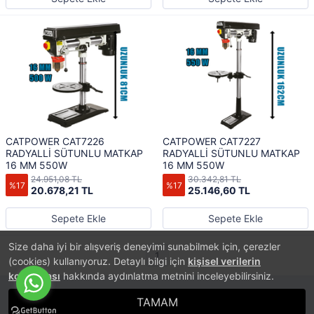
CATPOWER CAT7226
CATPOWER CAT7227
RADYALLİ SÜTUNLU MATKAP
RADYALLİ SÜTUNLU MATKAP
16 MM 550W
16 MM 550W
24.951,08 TL
30.342,81 TL
%17
%17
20.678,21 TL
25.146,60 TL
Sepete Ekle
Sepete Ekle
Size daha iyi bir alışveriş deneyimi sunabilmek için, çerezler
1
(cookies) kullanıyoruz. Detaylı bilgi için
kişisel verilerin
korunması
hakkında aydınlatma metnini inceleyebilirsiniz.
TAMAM
®
PlatinMarket
E-Ticaret Sistemi
İle Hazırlanmıştır.