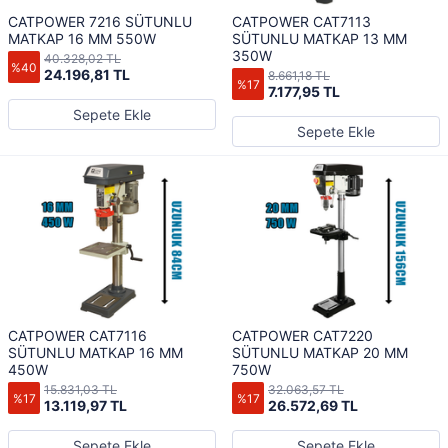
CATPOWER 7216 SÜTUNLU
CATPOWER CAT7113
MATKAP 16 MM 550W
SÜTUNLU MATKAP 13 MM
350W
40.328,02 TL
%40
24.196,81 TL
8.661,18 TL
%17
7.177,95 TL
Sepete Ekle
Sepete Ekle
CATPOWER CAT7116
CATPOWER CAT7220
SÜTUNLU MATKAP 16 MM
SÜTUNLU MATKAP 20 MM
450W
750W
15.831,03 TL
32.063,57 TL
%17
%17
13.119,97 TL
26.572,69 TL
Sepete Ekle
Sepete Ekle