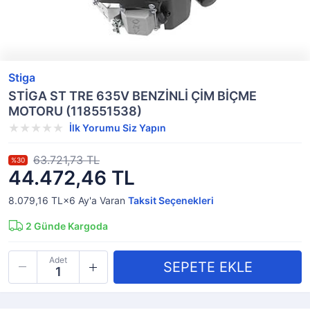
Stiga
STİGA ST TRE 635V BENZİNLİ ÇİM BİÇME
MOTORU (118551538)
İlk Yorumu Siz Yapın
63.721,73 TL
%30
44.472,46 TL
8.079,16 TL×6
Ay'a Varan
Taksit Seçenekleri
2
Günde Kargoda
Adet