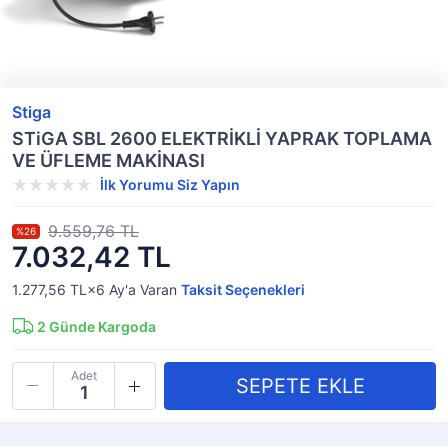
Stiga
STiGA SBL 2600 ELEKTRİKLİ YAPRAK TOPLAMA
VE ÜFLEME MAKİNASI
İlk Yorumu Siz Yapın
9.559,76 TL
%26
7.032,42 TL
1.277,56 TL×6
Ay'a Varan
Taksit Seçenekleri
2
Günde Kargoda
Adet