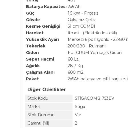
Voltaj
48V
Batarya Kapasitesi
2x5 Ah
Güç
1,5 kW - Fırçasız
Gövde
Galvaniz Çelik
Kesme Genişliği
51 cm COMBI
Hareket
İtmeli - (Elektrik destekli)
Yükseklik Ayarı
Merkezi 6 pozisyonlu - 22-8
Tekerlek
200/280 - Rulmanlı
Gidon
FULCRUM Yumuşak Gidon
Sepet Hacmi
60 Lt.
Ağırlık
28.7 Kg
Çalışma Alanı
600 m2
Paket
2x5Ah batarya ve çiftli sarj aleti
Diğer Özellikler
Stok Kodu
STİGACOMBI753EV
Marka
Stiga
Stok Durumu
Var
Garanti (Yıl)
2