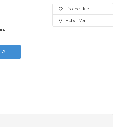
Listene Ekle
Haber Ver
ın.