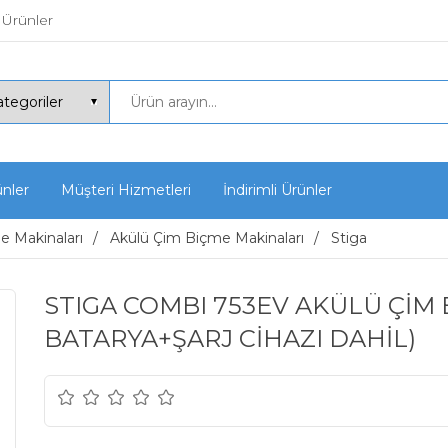
 Ürünler
ünler
Müşteri Hizmetleri
İndirimli Ürünler
 Makinaları
Akülü Çim Biçme Makinaları
Stiga
STIGA COMBI 753EV AKÜLÜ ÇİM 
BATARYA+ŞARJ CİHAZI DAHİL)