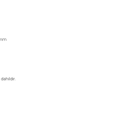
0 mm
 dahildir.