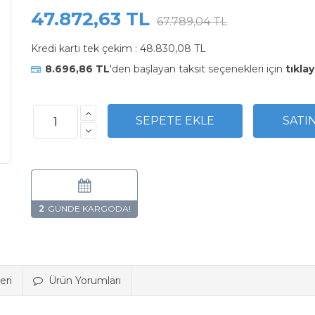
47.872,63 TL
67.789,04 TL
Kredi kartı tek çekim :
48.830,08 TL
8.696,86 TL
'den başlayan taksit seçenekleri için
tıklay
2
eri
Ürün Yorumları