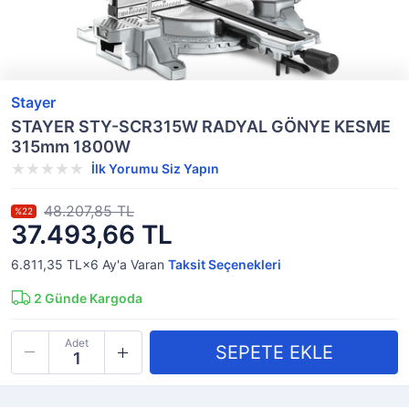
Stayer
STAYER STY-SCR315W RADYAL GÖNYE KESME
315mm 1800W
İlk Yorumu Siz Yapın
48.207,85 TL
%22
37.493,66 TL
6.811,35 TL×6
Ay'a Varan
Taksit Seçenekleri
2
Günde Kargoda
Adet