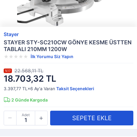
Stayer
STAYER STY-SC210CW GÖNYE KESME ÜSTTEN
TABLALI 210MM 1200W
İlk Yorumu Siz Yapın
22.568,11 TL
%17
18.703,32 TL
3.397,77 TL×6
Ay'a Varan
Taksit Seçenekleri
2
Günde Kargoda
Adet