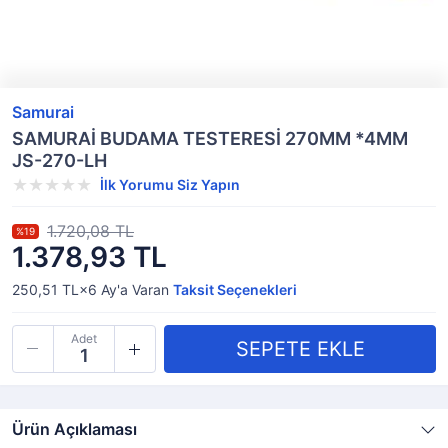
Samurai
SAMURAİ BUDAMA TESTERESİ 270MM *4MM
JS-270-LH
İlk Yorumu Siz Yapın
1.720,08 TL
%19
1.378,93 TL
250,51 TL×6
Ay'a Varan
Taksit Seçenekleri
Adet
Ürün Açıklaması