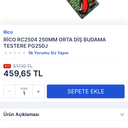
Rico
RİCO RC2504 250MM ORTA DİŞ BUDAMA
TESTERE PG250J
İlk Yorumu Siz Yapın
517,10 TL
%11
459,65 TL
Adet
Ürün Açıklaması