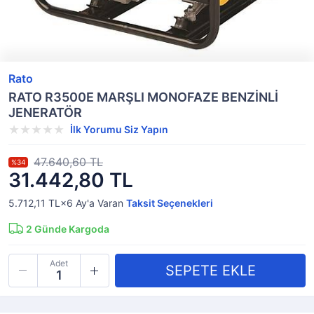
Rato
RATO R3500E MARŞLI MONOFAZE BENZİNLİ
JENERATÖR
İlk Yorumu Siz Yapın
47.640,60 TL
%34
31.442,80 TL
5.712,11 TL×6
Ay'a Varan
Taksit Seçenekleri
2
Günde Kargoda
Adet