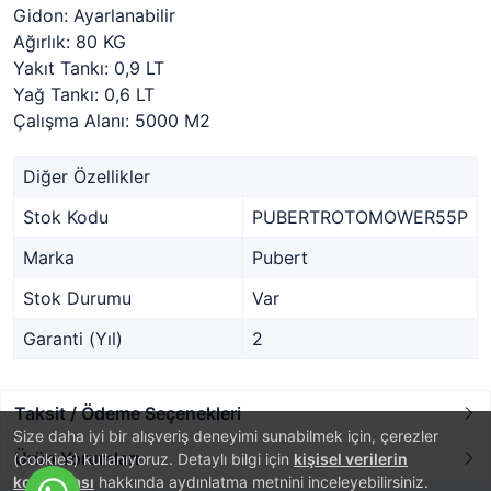
Gidon: Ayarlanabilir
Ağırlık: 80 KG
Yakıt Tankı: 0,9 LT
Yağ Tankı: 0,6 LT
Çalışma Alanı: 5000 M2
Diğer Özellikler
Stok Kodu
PUBERTROTOMOWER55P
Marka
Pubert
Stok Durumu
Var
Garanti (Yıl)
2
Taksit / Ödeme Seçenekleri
Size daha iyi bir alışveriş deneyimi sunabilmek için, çerezler
Ürün Yorumları
(cookies) kullanıyoruz. Detaylı bilgi için
kişisel verilerin
korunması
hakkında aydınlatma metnini inceleyebilirsiniz.