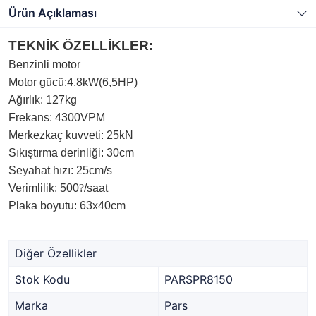
Ürün Açıklaması
TEKNİK ÖZELLİKLER:
Benzinli motor
Motor gücü:4,8kW(6,5HP)
Ağırlık: 127kg
Frekans: 4300VPM
Merkezkaç kuvveti: 25kN
Sıkıştırma derinliği: 30cm
Seyahat hızı: 25cm/s
Verimlilik: 500
?
/saat
Plaka boyutu: 63x40cm
Diğer Özellikler
Stok Kodu
PARSPR8150
Marka
Pars