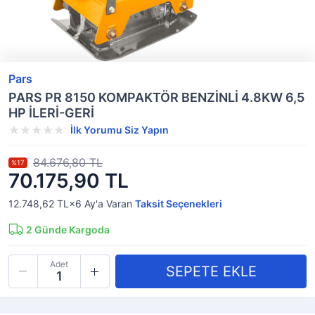
Pars
PARS PR 8150 KOMPAKTÖR BENZİNLİ 4.8KW 6,5
HP İLERİ-GERİ
İlk Yorumu Siz Yapın
84.676,80 TL
%17
70.175,90 TL
12.748,62 TL×6
Ay'a Varan
Taksit Seçenekleri
2
Günde Kargoda
Adet