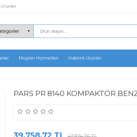
 Ürünler
ünler
Müşteri Hizmetleri
İndirimli Ürünler
PARS PR 8140 KOMPAKTÖR BENZİN
39.758,72 TL
47.974,76 TL