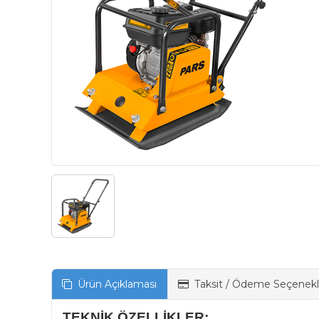
Ürün Açıklaması
Taksit / Ödeme Seçenekl
TEKNİK ÖZELLİKLER: