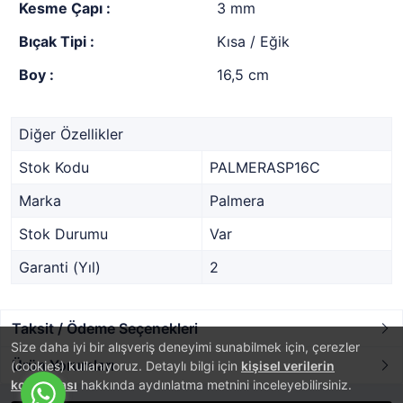
Kesme Çapı :
3 mm
Bıçak Tipi :
Kısa / Eğik
Boy :
16,5 cm
Diğer Özellikler
Stok Kodu
PALMERASP16C
Marka
Palmera
Stok Durumu
Var
Garanti (Yıl)
2
Taksit / Ödeme Seçenekleri
Size daha iyi bir alışveriş deneyimi sunabilmek için, çerezler
Ürün Yorumları
(cookies) kullanıyoruz. Detaylı bilgi için
kişisel verilerin
korunması
hakkında aydınlatma metnini inceleyebilirsiniz.