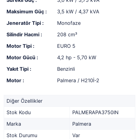
Sürekli Güç :
3,0 kW / 3,75 kVA
Maksimum Güç :
3,5 kW / 4,37 kVA
Jeneratör Tipi :
Monofaze
Silindir Hacmi :
208 cm³
Motor Tipi :
EURO 5
Motor Gücü :
4,2 hp - 5,70 kW
Yakıt Tipi :
Benzinli
Motor :
Palmera / H210İ-2
Diğer Özellikler
Stok Kodu
PALMERAPA3750IN
Marka
Palmera
Stok Durumu
Var