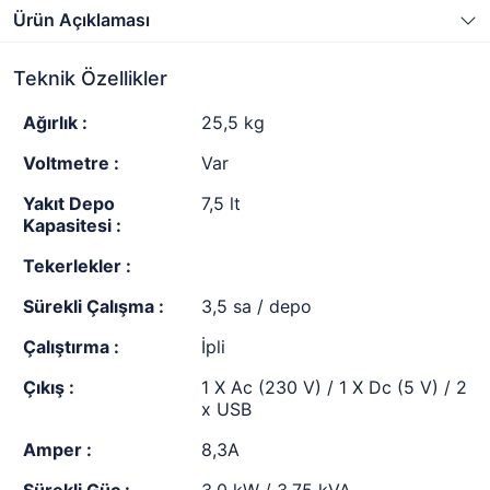
Ürün Açıklaması
Teknik Özellikler
Ağırlık :
25,5 kg
Voltmetre :
Var
Yakıt Depo
7,5 lt
Kapasitesi :
Tekerlekler :
Sürekli Çalışma :
3,5 sa / depo
Çalıştırma :
İpli
Çıkış :
1 X Ac (230 V) / 1 X Dc (5 V) / 2
x USB
Amper :
8,3A