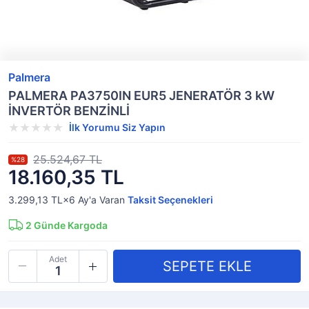
Palmera
PALMERA PA3750IN EUR5 JENERATÖR 3 kW
İNVERTÖR BENZİNLİ
İlk Yorumu Siz Yapın
25.524,67 TL
%28
18.160,35 TL
3.299,13 TL×6
Ay'a Varan
Taksit Seçenekleri
2
Günde Kargoda
Adet