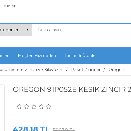
 Ürünler
ünler
Müşteri Hizmetleri
İndirimli Ürünler
rlu Testere Zinciri ve Kılavuzlar
Paket Zincirler
Oregon
OREGON 91P052E KESİK ZİNCİR 2
428,18 TL
596,38 TL