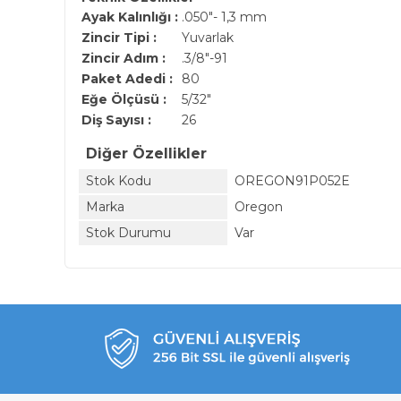
Ayak Kalınlığı :
.050"- 1,3 mm
Zincir Tipi :
Yuvarlak
Zincir Adım :
.3/8"-91
Paket Adedi :
80
Eğe Ölçüsü :
5/32"
Diş Sayısı :
26
Diğer Özellikler
Stok Kodu
OREGON91P052E
Marka
Oregon
Stok Durumu
Var