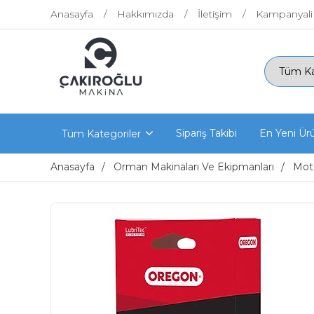
Anasayfa
Hakkımızda
İletişim
Kampanyali
Sipariş Takibi
En Yeni Ür
Tüm Kategoriler
Anasayfa
Orman Makinaları Ve Ekipmanları
Moto