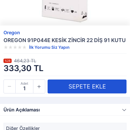
Oregon
OREGON 91P044E KESİK ZİNCİR 22 DİŞ 91 KUTU
İlk Yorumu Siz Yapın
464,23 TL
%28
333,30 TL
Adet
Ürün Açıklaması
Diğer Özellikler