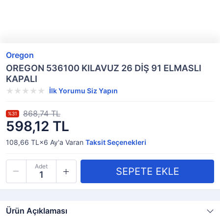
Oregon
OREGON 536100 KILAVUZ 26 DİŞ 91 ELMASLI
KAPALI
İlk Yorumu Siz Yapın
868,74 TL
%31
598,12 TL
108,66 TL×6
Ay'a Varan
Taksit Seçenekleri
Adet
Ürün Açıklaması