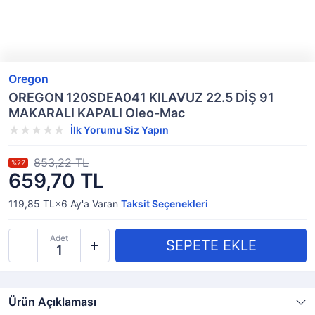
Oregon
OREGON 120SDEA041 KILAVUZ 22.5 DİŞ 91
MAKARALI KAPALI Oleo-Mac
İlk Yorumu Siz Yapın
853,22 TL
%22
659,70 TL
119,85 TL×6
Ay'a Varan
Taksit Seçenekleri
Adet
Ürün Açıklaması