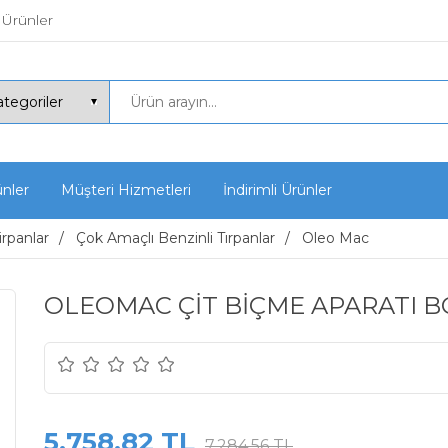
 Ürünler
ünler
Müşteri Hizmetleri
İndirimli Ürünler
irpanlar
Çok Amaçlı Benzinli Tırpanlar
Oleo Mac
OLEOMAC ÇİT BİÇME APARATI 
5.758,82 TL
7.284,56 TL