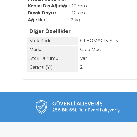
Kesici Diş Ağırlığı :
30 mm
Bıçak Boyu :
40 cm
Ağırlık :
2 kg
Diğer Özellikler
Stok Kodu
OLEOMAC131903
Marka
Oleo Mac
Stok Durumu
Var
Garanti (Yıl)
2