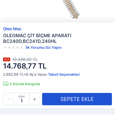
Oleo Mac
OLEOMAC ÇİT BİÇME APARATI
BC240D,BC241D,240HL
İlk Yorumu Siz Yapın
19.448,40 TL
%24
14.768,77 TL
2.682,99 TL×6
Ay'a Varan
Taksit Seçenekleri
2
Günde Kargoda
Adet