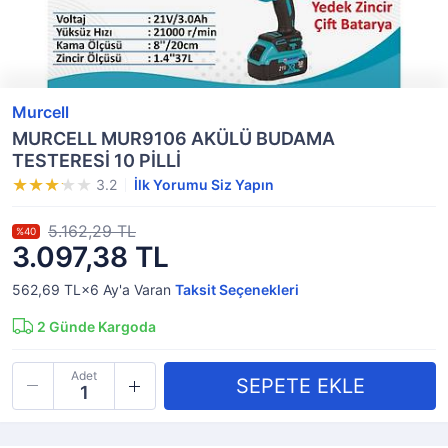
Murcell
MURCELL MUR9106 AKÜLÜ BUDAMA
TESTERESİ 10 PİLLİ
3.2
İlk Yorumu Siz Yapın
5.162,29 TL
%40
3.097,38 TL
562,69 TL×6
Ay'a Varan
Taksit Seçenekleri
2
Günde Kargoda
Adet