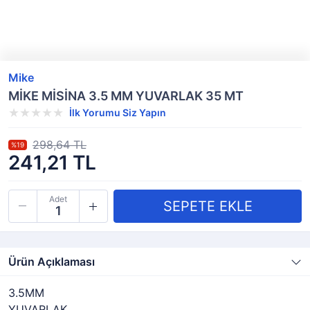
Mike
MİKE MİSİNA 3.5 MM YUVARLAK 35 MT
İlk Yorumu Siz Yapın
298,64 TL
%19
241,21 TL
Adet
Ürün Açıklaması
3.5MM
YUVARLAK