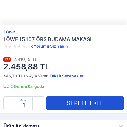
Löwe
LÖWE 15.107 ÖRS BUDAMA MAKASI
İlk Yorumu Siz Yapın
2.810,15 TL
%12
2.458,88 TL
446,70 TL×6
Ay'a Varan
Taksit Seçenekleri
2
Günde Kargoda
Adet
Ürün Açıklaması