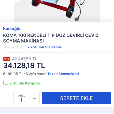
Kadıoğlu
KOMA 100 RENDELİ TİP DÜZ DEVİRLİ CEVİZ
SOYMA MAKİNASI
İlk Yorumu Siz Yapın
42.447,58 TL
%19
34.128,18 TL
6.199,95 TL×6
Ay'a Varan
Taksit Seçenekleri
2
Günde Kargoda
Adet