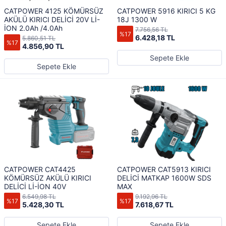
CATPOWER 4125 KÖMÜRSÜZ
CATPOWER 5916 KIRICI 5 KG
AKÜLÜ KIRICI DELİCİ 20V Lİ-
18J 1300 W
İON 2.0Ah /4.0Ah
7.756,56 TL
%17
6.428,18 TL
5.860,51 TL
%17
4.856,90 TL
Sepete Ekle
Sepete Ekle
CATPOWER CAT4425
CATPOWER CAT5913 KIRICI
KÖMÜRSÜZ AKÜLÜ KIRICI
DELİCİ MATKAP 1600W SDS
DELİCİ Lİ-İON 40V
MAX
6.549,98 TL
9.192,96 TL
%17
%17
5.428,30 TL
7.618,67 TL
Sepete Ekle
Sepete Ekle