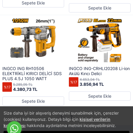
Sepete Ekle
Sepete Ekle
INGCO ING RH10506
INGCO ING-CRHLI20208 Li-ion
ELEKTRİKLİ KIRICI DELİCİ SDS
Akülü Kırıcı Delici
PLUS 4.5J 1050 WATT
4.653,94 TL
%17
3.856,94 TL
5.285,95 TL
%17
4.380,73 TL
Sepete Ekle
Sepete Ekle
Size daha iyi bir alışveriş deneyimi sunabilmek için, çerezler
1
2
(cookies) kullanıyoruz. Detaylı bilgi için
kişisel verilerin
korunması
hakkında aydınlatma metnini inceleyebilirsiniz.