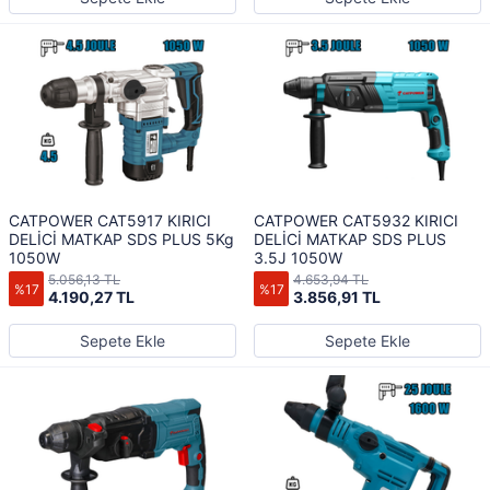
CATPOWER CAT5917 KIRICI
CATPOWER CAT5932 KIRICI
DELİCİ MATKAP SDS PLUS 5Kg
DELİCİ MATKAP SDS PLUS
1050W
3.5J 1050W
5.056,13 TL
4.653,94 TL
%17
%17
4.190,27 TL
3.856,91 TL
Sepete Ekle
Sepete Ekle