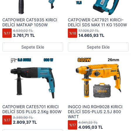
CATPOWER CAT5935 KIRICI
CATPOWER CAT7921 KIRICI-
DELİCİ MATKAP 1050W
DELİCİ SDS MAX 11 KG 1500W
4.539,02 TL
17.926,27 TL
%17
%18
3.761,71 TL
14.665,93 TL
Sepete Ekle
Sepete Ekle
CATPOWER CATE5701 KIRICI
INGCO ING RGH9028 KIRICI
DELİCİ SDS PLUS 2.5Kg 800W
DELİCİ SDS-PLUS 2.5J 800
WATT
3.389,90 TL
%17
2.809,37 TL
4.941,22 TL
%17
4.095,03 TL