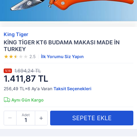
King Tiger
KİNG TİGER KT6 BUDAMA MAKASI MADE İN
TURKEY
2.5
İlk Yorumu Siz Yapın
1.694,24 TL
%16
1.411,87 TL
256,49 TL×6
Ay'a Varan
Taksit Seçenekleri
Aynı Gün Kargo
Adet