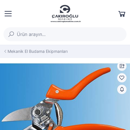
Mekanik El Budama Ekipmanları