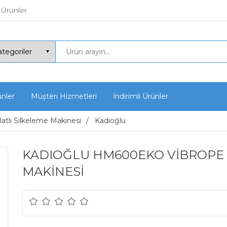
 Ürünler
ünler
Müşteri Hizmetleri
İndirimli Ürünler
latlı Silkeleme Makinesi
Kadıoğlu
KADIOĞLU HM600EKO VİBROPE 
MAKİNESİ