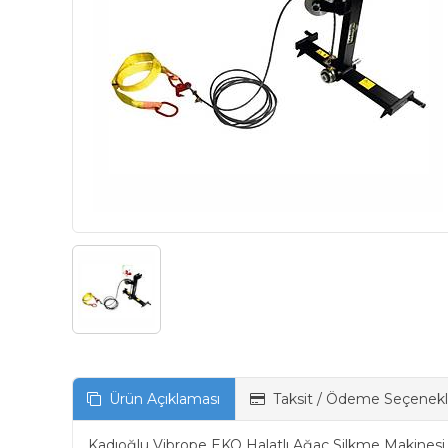
Ürün Açıklaması
Taksit / Ödeme Seçenekl
Kadıoğlu Vibrope EKO Halatlı Ağaç Silkme Makinesi tü