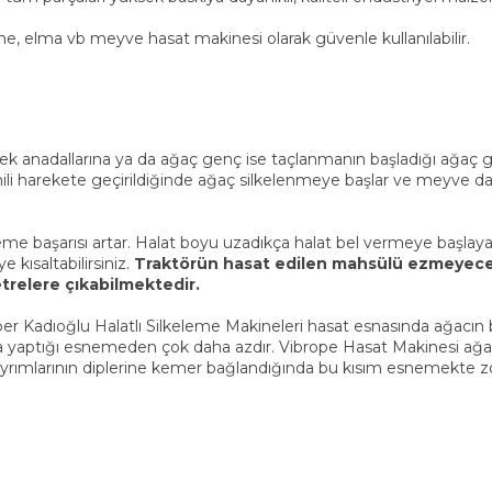
şne, elma vb meyve hasat makinesi olarak güvenle kullanılabilir.
ek anadallarına ya da ağaç genç ise taçlanmanın başladığı ağaç g
k mili harekete geçirildiğinde ağaç silkelenmeye başlar ve meyve d
lkeleme başarısı artar. Halat boyu uzadıkça halat bel vermeye başl
 kısaltabilirsiniz.
Traktörün hasat edilen mahsülü ezmeyeceği
trelere çıkabilmektedir.
Kadıoğlu Halatlı Silkeleme Makineleri hasat esnasında ağacın bağl
yaptığı esnemeden çok daha azdır. Vibrope Hasat Makinesi ağacı çe
ayrımlarının diplerine kemer bağlandığında bu kısım esnemekte zorl