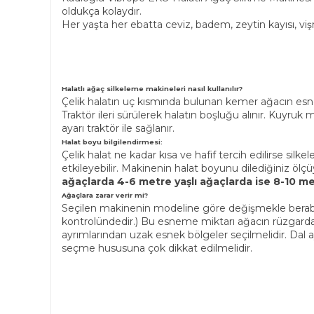
oldukça kolaydır.
Her yaşta her ebatta ceviz, badem, zeytin kayısı, vi
Halatlı ağaç silkeleme makineleri nasıl kullanılır?
Çelik halatın uç kısmında bulunan kemer ağacın esn
Traktör ileri sürülerek halatın boşluğu alınır. Kuyru
ayarı traktör ile sağlanır.
Halat boyu bilgilendirmesi:
Çelik halat ne kadar kısa ve hafif tercih edilirse si
etkileyebilir. Makinenin halat boyunu dilediğiniz ölçüye
ağaçlarda 4-6 metre yaşlı ağaçlarda ise 8-10 me
Ağaçlara zarar verir mi?
Seçilen makinenin modeline göre değişmekle beraber 
kontrolündedir.) Bu esneme miktarı ağacın rüzgarda 
ayrımlarından uzak esnek bölgeler seçilmelidir. Dal 
seçme hususuna çok dikkat edilmelidir.