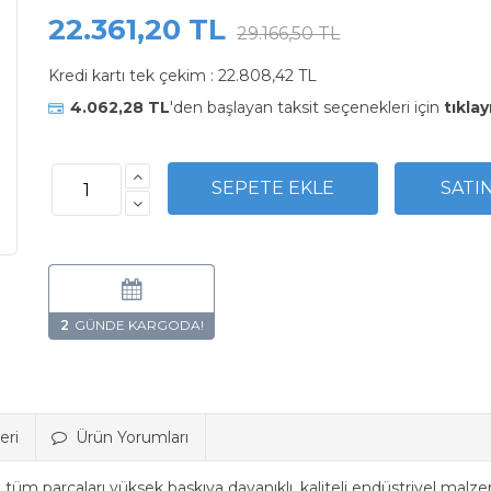
22.361,20 TL
29.166,50 TL
Kredi kartı tek çekim :
22.808,42 TL
4.062,28 TL
'den başlayan taksit seçenekleri için
tıklay
2
eri
Ürün Yorumları
m parçaları yüksek baskıya dayanıklı, kaliteli endüstriyel malzem