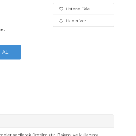
Listene Ekle
Haber Ver
ın.
eler seçilerek üretilmiştir. Bakımı ve kullanımı