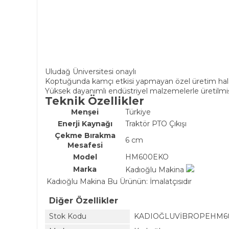
Uludağ Üniversitesi onaylı
Koptuğunda kamçı etkisi yapmayan özel üretim hal
Yüksek dayanımlı endüstriyel malzemelerle üretilmiş
Teknik Özellikler
Menşei
Türkiye
Enerji Kaynağı
Traktör PTO Çıkışı
Çekme Bırakma
6 cm
Mesafesi
Model
HM600EKO
Marka
Kadıoğlu Makina
Kadıoğlu Makina Bu Ürünün: İmalatçısıdır
Diğer Özellikler
Stok Kodu
KADIOĞLUVİBROPEHM6