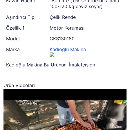
Kazan Hacmi
180 Litre (Tek seferde ortalama
100-120 kg ceviz soyar)
Aşındırıcı Tipi
Çelik Rende
Özellik 1
Motor Koruması
Model
CKS130180
Marka
Kadıoğlu Makina
Kadıoğlu Makina Bu Ürünün: İmalatçısıdır
Ürün Videoları