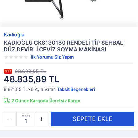
Kadıoğlu
KADIOĞLU CKS130180 RENDELİ TİP SEHBALI
DÜZ DEVİRLİ CEVİZ SOYMA MAKİNASI
İlk Yorumu Siz Yapın
63.699,05 TL
%23
48.835,89 TL
8.871,85 TL×6
Ay'a Varan
Taksit Seçenekleri
2
Günde Kargoda
Ücretsiz Kargo
Adet