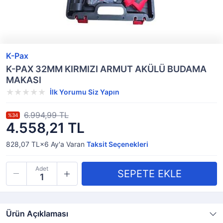
K-Pax
K-PAX 32MM KIRMIZI ARMUT AKÜLÜ BUDAMA
MAKASI
İlk Yorumu Siz Yapın
6.994,99 TL
%34
4.558,21 TL
828,07 TL×6
Ay'a Varan
Taksit Seçenekleri
Adet
Ürün Açıklaması