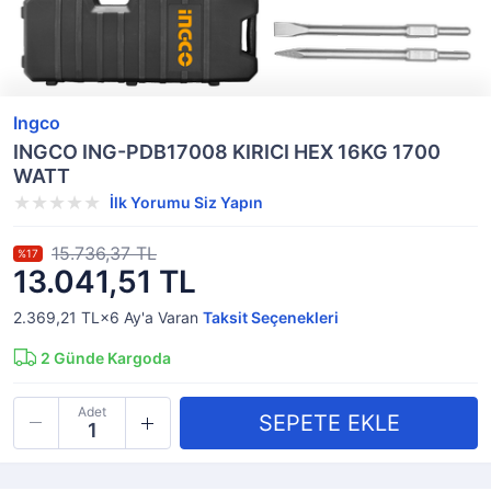
Ingco
INGCO ING-PDB17008 KIRICI HEX 16KG 1700
WATT
İlk Yorumu Siz Yapın
15.736,37 TL
%17
13.041,51 TL
2.369,21 TL×6
Ay'a Varan
Taksit Seçenekleri
2
Günde Kargoda
Adet