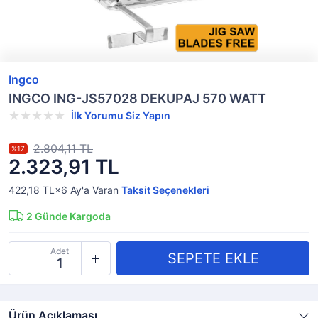
Ingco
INGCO ING-JS57028 DEKUPAJ 570 WATT
İlk Yorumu Siz Yapın
2.804,11 TL
%17
2.323,91 TL
422,18 TL×6
Ay'a Varan
Taksit Seçenekleri
2
Günde Kargoda
Adet
Ürün Açıklaması