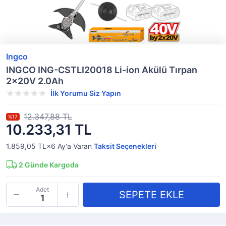
Ingco
INGCO ING-CSTLI20018 Li-ion Akülü Tırpan
2x20V 2.0Ah
İlk Yorumu Siz Yapın
12.347,88 TL
%17
10.233,31 TL
1.859,05 TL×6
Ay'a Varan
Taksit Seçenekleri
2
Günde Kargoda
Adet