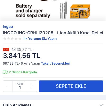
Ingco
INGCO ING-CRHLI20208 Li-ion Akülü Kırıcı Delici
İlk Yorumu Siz Yapın
4.635,37 TL
%17
3.841,56 TL
697,88 TL×6
Ay'a Varan
Taksit Seçenekleri
2
Günde Kargoda
Adet
Ürün Açıklaması