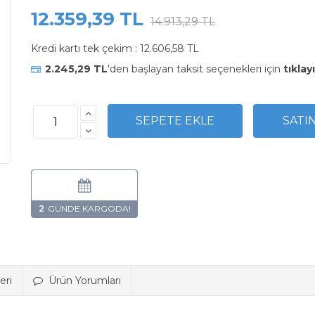
12.359,39 TL
14.913,29 TL
Kredi kartı tek çekim :
12.606,58 TL
2.245,29 TL
'den başlayan taksit seçenekleri için
tıklay
2
eri
Ürün Yorumları