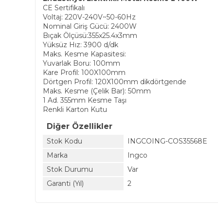
CE Sertifikalı
Voltaj: 220V-240V~50-60Hz
Nominal Giriş Gücü: 2400W
Bıçak Ölçüsü:355x25.4x3mm
Yüksüz Hız: 3900 d/dk
Maks. Kesme Kapasitesi:
Yuvarlak Boru: 100mm
Kare Profil: 100X100mm
Dörtgen Profil: 120X100mm dikdörtgende
Maks. Kesme (Çelik Bar): 50mm
1 Ad. 355mm Kesme Taşı
Renkli Karton Kutu
Diğer Özellikler
Stok Kodu
INGCOING-COS35568E
Marka
Ingco
Stok Durumu
Var
Garanti (Yıl)
2