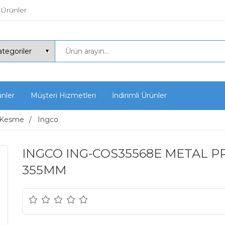
 Ürünler
ünler
Müşteri Hizmetleri
İndirimli Ürünler
 Kesme
Ingco
INGCO ING-COS35568E METAL P
355MM