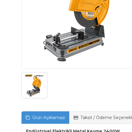
Ürün Açıklaması
Taksit / Ödeme Seçenekl
Endüstriyel Elektrikli Metal Kesme 2400W