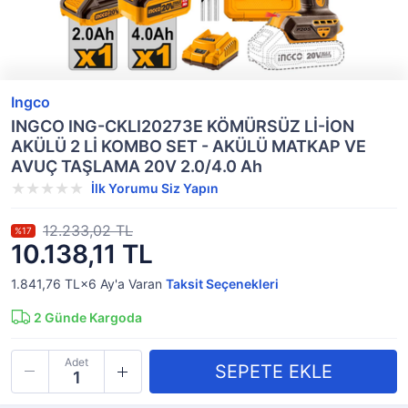
Ingco
INGCO ING-CKLI20273E KÖMÜRSÜZ Lİ-İON
AKÜLÜ 2 Lİ KOMBO SET - AKÜLÜ MATKAP VE
AVUÇ TAŞLAMA 20V 2.0/4.0 Ah
İlk Yorumu Siz Yapın
12.233,02 TL
%17
10.138,11 TL
1.841,76 TL×6
Ay'a Varan
Taksit Seçenekleri
2
Günde Kargoda
Adet