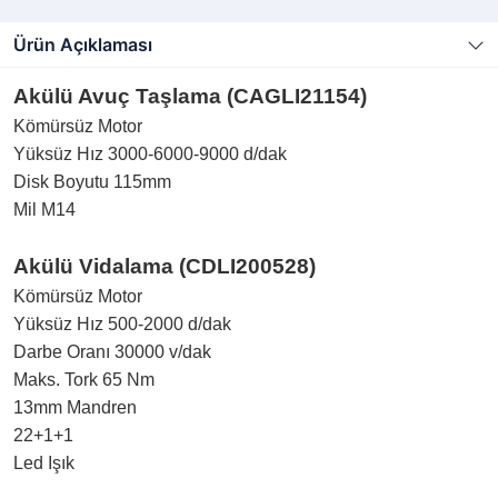
Ürün Açıklaması
Akülü Avuç Taşlama (CAGLI21154)
Kömürsüz Motor
Yüksüz Hız 3000-6000-9000 d/dak
Disk Boyutu 115mm
Mil M14
Akülü Vidalama (CDLI200528)
Kömürsüz Motor
Yüksüz Hız 500-2000 d/dak
Darbe Oranı 30000 v/dak
Maks. Tork 65 Nm
13mm Mandren
22+1+1
Led Işık