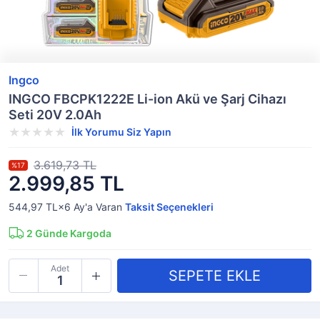
Ingco
INGCO FBCPK1222E Li-ion Akü ve Şarj Cihazı
Seti 20V 2.0Ah
İlk Yorumu Siz Yapın
3.619,73 TL
%17
2.999,85 TL
544,97 TL×6
Ay'a Varan
Taksit Seçenekleri
2
Günde Kargoda
Adet