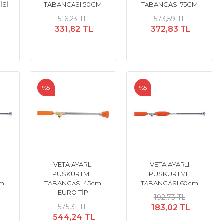
İSİ
TABANCASI 50CM
TABANCASI 75CM
516,23 TL
573,59 TL
331,82 TL
372,83 TL
%5
%5
VETA AYARLI
VETA AYARLI
PÜSKÜRTME
PÜSKÜRTME
cm
TABANCASI 45cm
TABANCASI 60cm
EURO TİP
192,73 TL
575,31 TL
183,02 TL
544,24 TL