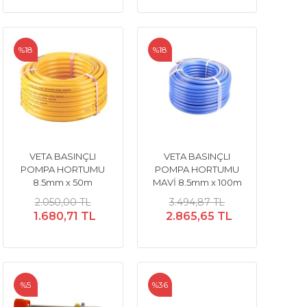
%18
%18
VETA BASINÇLI
VETA BASINÇLI
POMPA HORTUMU
POMPA HORTUMU
8.5mm x 50m
MAVİ 8.5mm x 100m
2.050,00 TL
3.494,87 TL
1.680,71 TL
2.865,65 TL
%5
%36