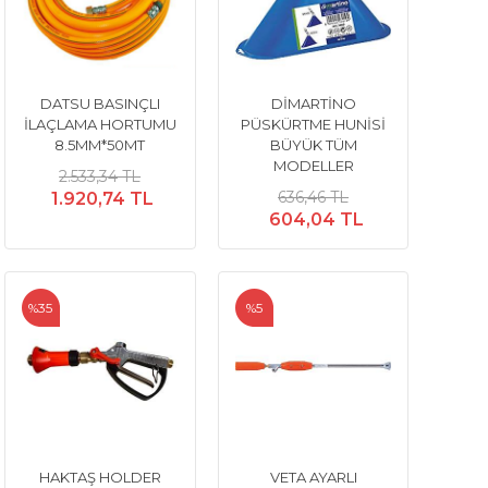
DATSU BASINÇLI
DİMARTİNO
İLAÇLAMA HORTUMU
PÜSKÜRTME HUNİSİ
8.5MM*50MT
BÜYÜK TÜM
MODELLER
2.533,34 TL
636,46 TL
1.920,74 TL
604,04 TL
%35
%5
HAKTAŞ HOLDER
VETA AYARLI