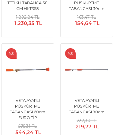
TETİKLİ TABANCA 38
PÜSKÜRTME
CM HKT358
TABANCASI 30cm
1.892,84 TL
163,47 TL
1.230,35 TL
154,64 TL
%5
%5
VETA AYARLI
VETA AYARLI
PÜSKÜRTME
PÜSKÜRTME
TABANCASI 60cm
TABANCASI 90cm
EURO TİP
232,30 TL
575,31 TL
219,77 TL
544,24 TL