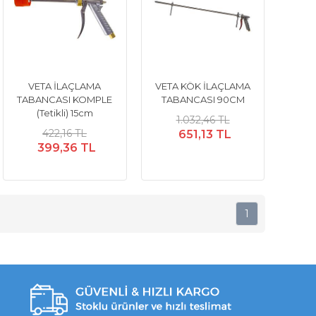
VETA İLAÇLAMA
VETA KÖK İLAÇLAMA
TABANCASI KOMPLE
TABANCASI 90CM
(Tetikli) 15cm
1.032,46 TL
422,16 TL
651,13 TL
399,36 TL
1