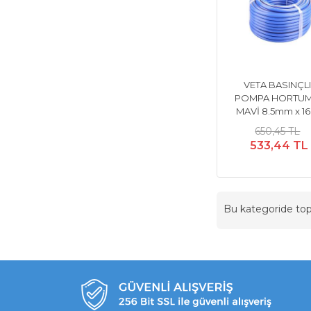
VETA BASINÇL
POMPA HORTU
MAVİ 8.5mm x 1
650,45 TL
533,44 TL
Bu kategoride t