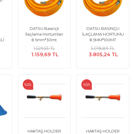
DATSU Basınçlı
DATSU BASINÇLI
İlaçlama Hortumları
İLAÇLAMA HORTUMU
Lİ
8.5mm*30mt
8.5MM*100MT
1.529,53 TL
5.018,89 TL
1.159,69 TL
3.805,24 TL
%35
%35
HAKTAŞ HOLDER
HAKTAŞ HOLDER