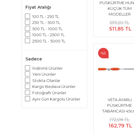
PÜSKÜRTME HUN
Fiyat Aralığı
KÜÇÜK TÜM
MODELLER
100 TL - 250 TL
539,20 TL
250 TL - 500 TL
511,85 TL
500 TL - 1000 TL
1000 TL - 2500 TL
2500 TL - 5000 TL
%5
Sadece
İndirimli Ürünler
Yeni Ürünler
Stokta Olanlar
Kargo Bedava Ürünler
Fotoğraflı Ürünler
Aynı Gün Kargolu Ürünler
VETA AYARLI
PÜSKÜRTME
TABANCASI 45
172,08 TL
162,79 TL