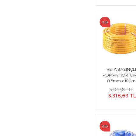
%18
VETA BASINÇL
POMPA HORTU
8.5mm x 100m
4.047,81 TL
3.318,63 T
%18