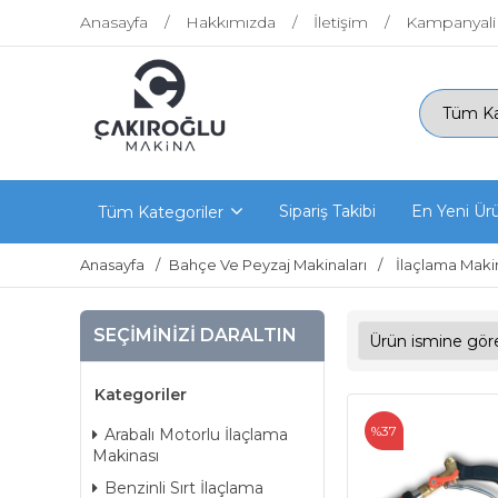
Anasayfa
Hakkımızda
İletişim
Kampanyali
Sipariş Takibi
En Yeni Ür
Tüm Kategoriler
Anasayfa
Bahçe Ve Peyzaj Makinaları
İlaçlama Makin
SEÇIMINIZI DARALTIN
Kategoriler
%37
Arabalı Motorlu İlaçlama
Makinası
Benzinli Sırt İlaçlama