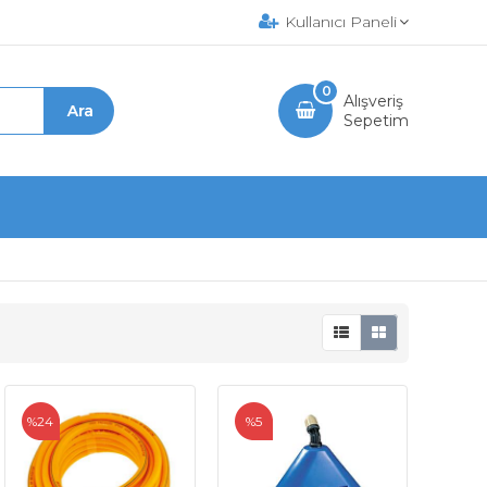
Kullanıcı Paneli
0
Alışveriş
Sepetim
%24
%5