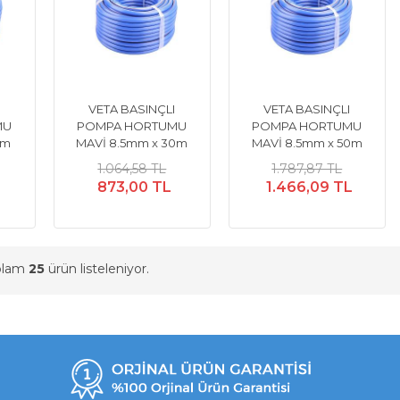
I
VETA BASINÇLI
VETA BASINÇLI
MU
POMPA HORTUMU
POMPA HORTUMU
6m
MAVİ 8.5mm x 30m
MAVİ 8.5mm x 50m
1.064,58 TL
1.787,87 TL
873,00 TL
1.466,09 TL
oplam
25
ürün listeleniyor.