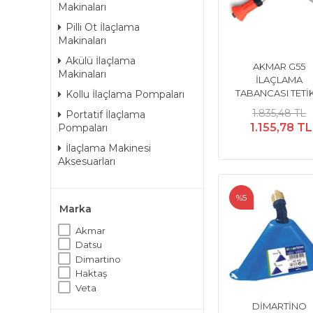
Makinaları
Pilli Ot İlaçlama
Makinaları
Akülü İlaçlama
AKMAR G55
Makinaları
İLAÇLAMA
TABANCASI TETİK
Kollu İlaçlama Pompaları
1.835,48 TL
Portatif İlaçlama
1.155,78 TL
Pompaları
İlaçlama Makinesi
Aksesuarları
%5
Marka
Akmar
Datsu
Dimartino
Haktaş
Veta
DİMARTİNO