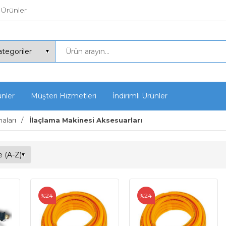
 Ürünler
ünler
Müşteri Hizmetleri
İndirimli Ürünler
aları
İlaçlama Makinesi Aksesuarları
%24
%24