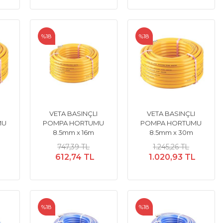
%18
%18
I
VETA BASINÇLI
VETA BASINÇLI
MU
POMPA HORTUMU
POMPA HORTUMU
8.5mm x 16m
8.5mm x 30m
747,39 TL
1.245,26 TL
L
612,74 TL
1.020,93 TL
%18
%18