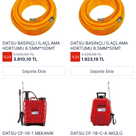
DATSU BASINÇLI İLAÇLAMA
DATSU BASINÇLI İLAÇLAMA
HORTUMU 8.5MM*100MT
HORTUMU 8.5MM*50MT
5.025,30 TL
2.536,58 TL
%24
%24
3.810,10 TL
1.923,19 TL
Sepete Ekle
Sepete Ekle
DATSU CF-16-1 MEKANİK
DATSU CF-18-C-A AKÜLÜ