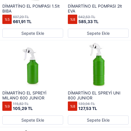
DİMARTİNO EL POMPASI 1.5lt
DİMARTİNO EL POMPASI 2lt
BIBA
EVA
697,29 TL
642,53 TL
%5
%8
661,91 TL
585,33 TL
Sepete Ekle
Sepete Ekle
DİMARTİNO EL SPREYİ
DİMARTİNO EL SPREYİ UNI
MILANO 600 JUNIOR
800 JUNIOR
115,82 TL
139,94 TL
%9
%8
105,29 TL
127,53 TL
Sepete Ekle
Sepete Ekle