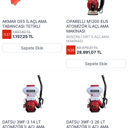
AKMAR G55 İLAÇLAMA
CIFARELLI M1200 EU5
TABANCASI TETİKLİ
ATOMİZÖR İLAÇLAMA
MAKİNASI
1.837,82 TL
%37
1.157,25 TL
BENZİNLİ SIRT İLAÇLAMA
MAKİNASI
Sepete Ekle
40.379,21 TL
%28
28.991,07 TL
Sepete Ekle
DATSU 3WF-3 14 LT
DATSU 3WF-3 26 LT
ATOMİZÖR İLAÇLAMA
ATOMİZÖR İLAÇLAMA