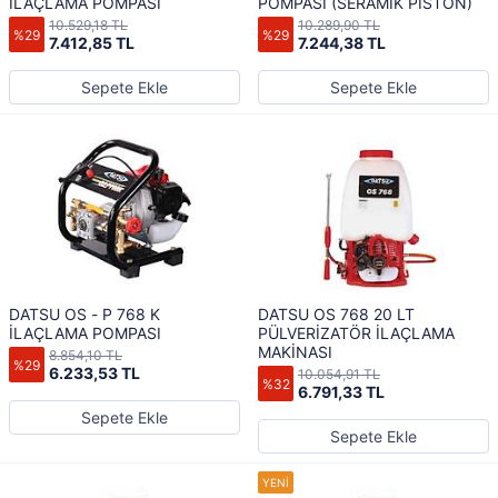
İLAÇLAMA POMPASI
POMPASI (SERAMİK PİSTON)
10.529,18 TL
10.289,90 TL
%29
%29
7.412,85 TL
7.244,38 TL
Sepete Ekle
Sepete Ekle
DATSU OS - P 768 K
DATSU OS 768 20 LT
İLAÇLAMA POMPASI
PÜLVERİZATÖR İLAÇLAMA
MAKİNASI
8.854,10 TL
%29
6.233,53 TL
10.054,91 TL
%32
6.791,33 TL
Sepete Ekle
Sepete Ekle