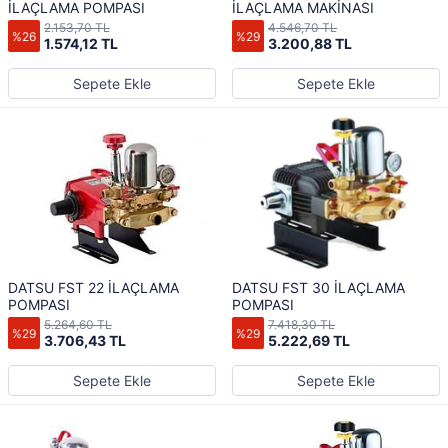
İLAÇLAMA POMPASI
İLAÇLAMA MAKİNASI
2.153,70 TL
4.546,70 TL
%26
%29
1.574,12 TL
3.200,88 TL
Sepete Ekle
Sepete Ekle
DATSU FST 22 İLAÇLAMA
DATSU FST 30 İLAÇLAMA
POMPASI
POMPASI
5.264,60 TL
7.418,30 TL
%29
%29
3.706,43 TL
5.222,69 TL
Sepete Ekle
Sepete Ekle