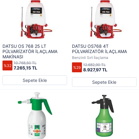
DATSU OS 768 25 LT
DATSU OS768 4T
PÜLVARİZATÖR İLAÇLAMA
PÜLVARİZATÖR İLAÇLAMA
MAKİNASI
Benzinli Sırt İlaçlama
10.768,50 TL
12.682,90 TL
%32
%29
7.265,15 TL
8.927,97 TL
Sepete Ekle
Sepete Ekle