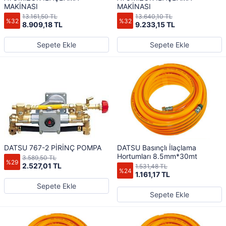
MAKİNASI
MAKİNASI
13.161,50 TL
13.640,10 TL
%32
%32
8.909,18 TL
9.233,15 TL
Sepete Ekle
Sepete Ekle
DATSU 767-2 PİRİNÇ POMPA
DATSU Basınçlı İlaçlama
Hortumları 8.5mm*30mt
3.589,50 TL
%29
2.527,01 TL
1.531,48 TL
%24
1.161,17 TL
Sepete Ekle
Sepete Ekle