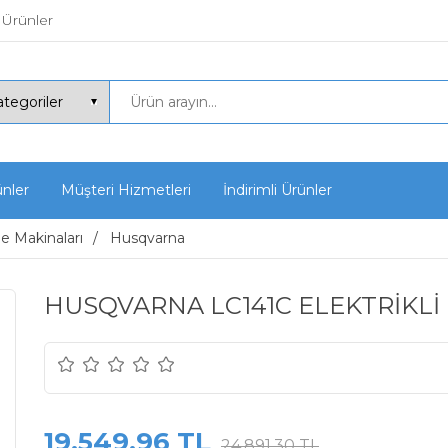
 Ürünler
ünler
Müşteri Hizmetleri
İndirimli Ürünler
 Makinaları
Husqvarna
HUSQVARNA LC141C ELEKTRİKLİ 
19.549,96 TL
24.891,30 TL