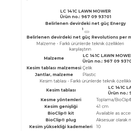
LC 141C LAWN MOWER
Ürün no.: 967 09 93?01
Belirlenen devirdeki net güç Energy
1
Belirlenen devirdeki net güç Revolutions per 
Malzeme - Farklı ürünlerde teknik özellikleri
karşılaştırın
LC 141C LAWN MOWE
Malzeme
Ürün no.: 967 09 93?
Kesim tablası malzemesi
Çelik
Jantlar, malzeme
Plastic
Kesim tablası - Farklı ürünlerde teknik özellikler
LC 141C 
Kesim tablası
Ürün no.:
Kesme yöntemleri
Toplama/BioClip
Kesim genişliği
41 cm
BioClip® kit
Available as acce
BioClip® plug
Aksesuar olarak
Kesim yüksekliği kademeleri
10