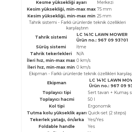
Kesme yüksekliği ayarı
Merkezi
Kesim yüksekliği, min-max max
75 mm
Kesim yüksekliği, min-max min
25 mm
Tahrik sistemi - Farklı ürünlerde teknik özellikleri
karşılaştırın
LC 141C LAWN MOWER
Tahrik sistemi
Ürün no.: 967 09 93?01
Sürüş sistemi
İtme
Tahrik tekerlekleri
N/A
İleri hız, min-max max
0 km/s
İleri hız, min-max min
0 km/s
Ekipman - Farklı ürünlerde teknik özellikleri karşılaşt
LC 141C LAWN MO
Ekipman
Ürün no.: 967 09 9
Toplayıcı tipi
Sert tavan + Kumaş 
Toplayıcı hacmi
50 l
Kol tipi
Ergonomik
Tutma kolu yükseklik ayarı
Quick-set (2 steps)
Tekerlek yatağı, ön/arka
Yes/Yes
Foldable handle
Yes