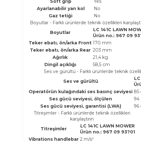
Soft grip
Yes
Ayarlanabilir yan kol
No
Gaz tetiği
No
Boyutlar - Farklı ürünlerde teknik özellikleri karşılaştı
LC 141C LAWN MO
Boyutlar
Ürün no.: 967 09 93
Teker ebatı, ön/arka Front
170 mm
Teker ebatı, ön/arka Rear
203 mm
Ağırlık
21,4 kg
Dingil açıklığı
58,5 cm
Ses ve gürültü - Farklı ürünlerde teknik özellikl
LC
Ses ve gürültü
Ür
Operatörün kulağındaki ses basınç seviyesi
85 
Ses gücü seviyesi, ölçülen
94 
Ses gücü seviyesi, garantisi (LWA)
96 
Titreşimler - Farklı ürünlerde teknik özellikleri
karşılaştırın
LC 141C LAWN MOWER
Titreşimler
Ürün no.: 967 09 93?01
Vibrations handlebar
2 m/s²