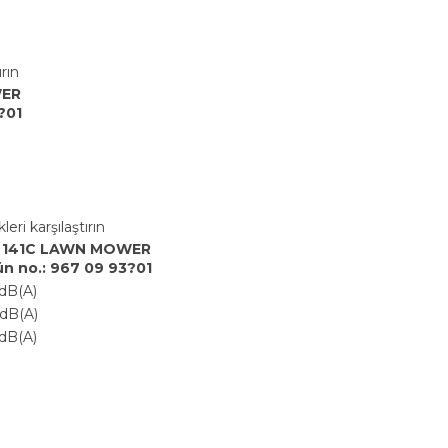
rın
WER
?01
eri karşılaştırın
 141C LAWN MOWER
ün no.: 967 09 93?01
dB(A)
dB(A)
dB(A)