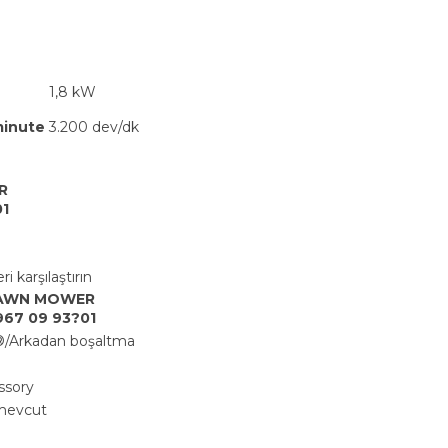
1,8 kW
minute
3.200 dev/dk
R
01
i karşılaştırın
LAWN MOWER
 967 09 93?01
®/Arkadan boşaltma
ssory
 mevcut