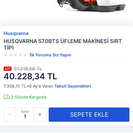
Husqvarna
HUSQVARNA 570BTS ÜFLEME MAKİNESİ SIRT
TİPİ
İlk Yorumu Siz Yapın
51.218,56 TL
%21
40.228,34 TL
7.308,15 TL×6
Ay'a Varan
Taksit Seçenekleri
2
Günde Kargoda
Adet