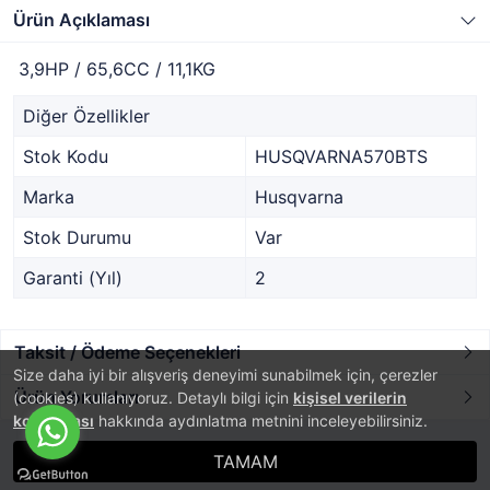
Ürün Açıklaması
3,9HP / 65,6CC / 11,1KG
Diğer Özellikler
Stok Kodu
HUSQVARNA570BTS
Marka
Husqvarna
Stok Durumu
Var
Garanti (Yıl)
2
Taksit / Ödeme Seçenekleri
Size daha iyi bir alışveriş deneyimi sunabilmek için, çerezler
Ürün Yorumları
(cookies) kullanıyoruz. Detaylı bilgi için
kişisel verilerin
korunması
hakkında aydınlatma metnini inceleyebilirsiniz.
TAMAM
®
PlatinMarket
E-Ticaret Sistemi
İle Hazırlanmıştır.