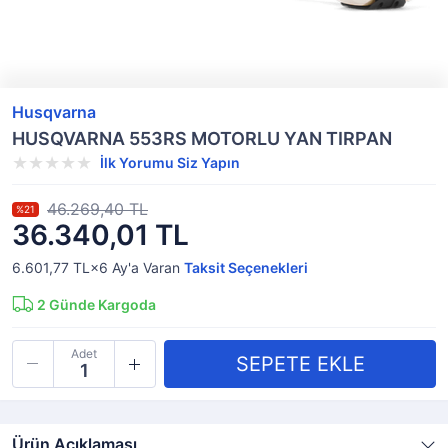
Husqvarna
HUSQVARNA 553RS MOTORLU YAN TIRPAN
İlk Yorumu Siz Yapın
46.269,40 TL
%21
36.340,01 TL
6.601,77 TL×6
Ay'a Varan
Taksit Seçenekleri
2
Günde Kargoda
Adet
Ürün Açıklaması