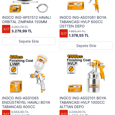
INGCO ING-APS1512 HAVALI
INGCO ING-ASG1061 BOYA
ORBİTAL ZIMPARA 150MM
TABANCASI HVLP 600CC
ÜSTTEN DEPO
3.957,76 TL
%17
3.279,99 TL
1.663,41 TL
%17
1.378,55 TL
Sepete Ekle
Sepete Ekle
INGCO ING-ASG1065
INGCO ING-ASG2101 BOYA
ENDÜSTRİYEL HAVALI BOYA
TABANCASI HVLP 1000CC
TABANCASI 600CC
ALTTAN DEPO
5.563,80 TL
2.236,99 TL
%17
%17