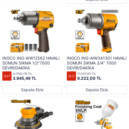
INGCO ING-AIW12562 HAVALI
INGCO ING-AIW341301 HAVALI
SOMUN SIKMA 1/2"7000
SOMUN SIKMA 3/4" 7000
DEVİR/DAKİKA
DEVİR/DAKİKA
4.760,78 TL
11.127,61 TL
%17
%17
3.945,49 TL
9.222,00 TL
Sepete Ekle
Sepete Ekle