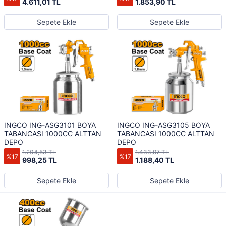
4.611,01 TL
1.853,90 TL
Sepete Ekle
Sepete Ekle
INGCO ING-ASG3101 BOYA
INGCO ING-ASG3105 BOYA
TABANCASI 1000CC ALTTAN
TABANCASI 1000CC ALTTAN
DEPO
DEPO
1.204,53 TL
1.433,97 TL
%17
%17
998,25 TL
1.188,40 TL
Sepete Ekle
Sepete Ekle