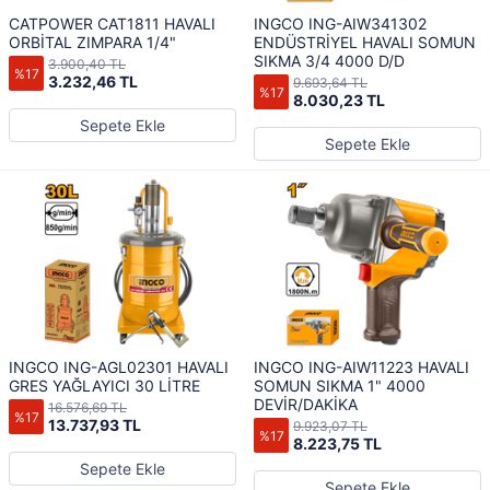
CATPOWER CAT1811 HAVALI
INGCO ING-AIW341302
ORBİTAL ZIMPARA 1/4"
ENDÜSTRİYEL HAVALI SOMUN
SIKMA 3/4 4000 D/D
3.900,40 TL
%17
3.232,46 TL
9.693,64 TL
%17
8.030,23 TL
Sepete Ekle
Sepete Ekle
INGCO ING-AGL02301 HAVALI
INGCO ING-AIW11223 HAVALI
GRES YAĞLAYICI 30 LİTRE
SOMUN SIKMA 1" 4000
DEVİR/DAKİKA
16.576,69 TL
%17
13.737,93 TL
9.923,07 TL
%17
8.223,75 TL
Sepete Ekle
Sepete Ekle