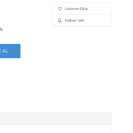
Listene Ekle
Haber Ver
n.