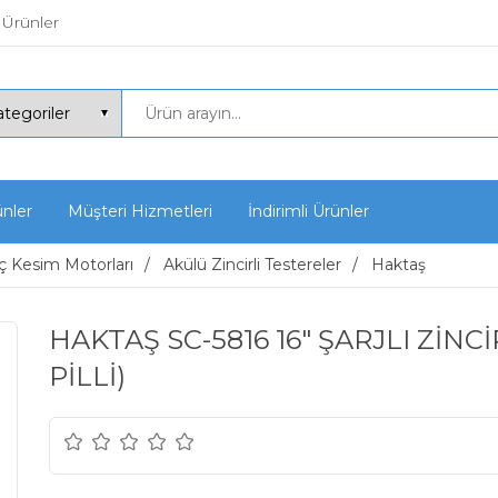
 Ürünler
ünler
Müşteri Hizmetleri
İndirimli Ürünler
 Kesim Motorları
Akülü Zincirli Testereler
Haktaş
HAKTAŞ SC-5816 16" ŞARJLI ZİNC
PİLLİ)