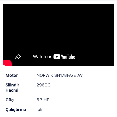
Motor
NORWIK SH178FA/E AV
Silindir
296CC
Hacmi
Güç
6.7 HP
Çalıştırma
İpli