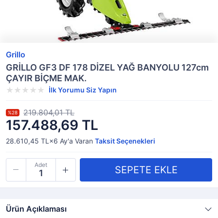
Grillo
GRİLLO GF3 DF 178 DİZEL YAĞ BANYOLU 127cm
ÇAYIR BİÇME MAK.
İlk Yorumu Siz Yapın
219.804,01 TL
%28
157.488,69 TL
28.610,45 TL×6
Ay'a Varan
Taksit Seçenekleri
Adet
Ürün Açıklaması