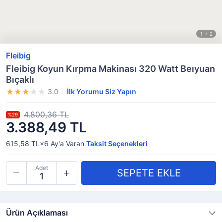
Fleibig
Fleibig Koyun Kırpma Makinası 320 Watt Beıyuan
Bıçaklı
3.0
İlk Yorumu Siz Yapın
4.800,36 TL
%29
3.388,49 TL
615,58 TL×6
Ay'a Varan
Taksit Seçenekleri
Adet
Ürün Açıklaması