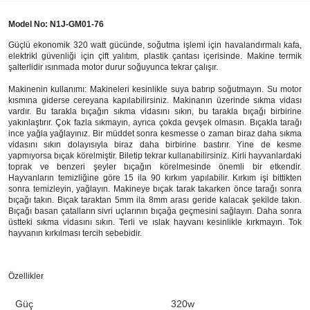
Model No: N1J-GM01-76
Güçlü ekonomik 320 watt gücünde, soğutma işlemi için havalandırmalı kafa,
elektrikl güvenliği için çift yalıtım, plastik çantası içerisinde. Makine termik
şalterlidir ısınmada motor durur soğuyunca tekrar çalışır.
Makinenin kullanımı: Makineleri kesinlikle suya batırıp soğutmayın. Su motor
kısmına giderse cereyana kapılabilirsiniz. Makinanın üzerinde sıkma vidası
vardır. Bu tarakla bıçağın sıkma vidasını sıkın, bu tarakla bıçağı birbirine
yakınlaştırır. Çok fazla sıkmayın, ayrıca çokda gevşek olmasın. Bıçakla tarağı
ince yağla yağlayınız. Bir müddet sonra kesmesse o zaman biraz daha sıkma
vidasını sıkın dolayısıyla biraz daha birbirine bastırır. Yine de kesme
yapmıyorsa bıçak körelmiştir. Biletip tekrar kullanabilirsiniz. Kirli hayvanlardaki
toprak ve benzeri şeyler bıçağın körelmesinde önemli bir etkendir.
Hayvanların temizliğine göre 15 ila 90 kırkım yapılabilir. Kırkım işi bittikten
sonra temizleyin, yağlayın. Makineye bıçak tarak takarken önce tarağı sonra
bıçağı takın. Bıçak taraktan 5mm ila 8mm arası geride kalacak şekilde takın.
Bıçağı basan çatalların sivri uçlarının bıçağa geçmesini sağlayın. Daha sonra
üstteki sıkma vidasını sıkın. Terli ve ıslak hayvanı kesinlikle kırkmayın. Tok
hayvanın kırkılması tercih sebebidir.
Özellikler
Güç
320w