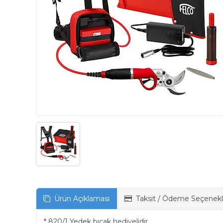
Ürün Açıklaması
Taksit / Ödeme Seçenekl
* 820/1 Yedek bıçak hediyelidir.