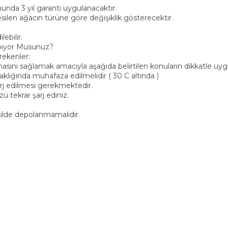
munda 3 yıl garanti uygulanacaktır.
kesilen ağacın türüne göre değişiklik gösterecektir.
lebilir.
apıyor Musunuz?
rekenler:
asını sağlamak amacıyla aşağıda belirtilen konuların dikkatle u
klığında muhafaza edilmelidir ( 30 C altında )
arj edilmesi gerekmektedir.
zü tekrar şarj ediniz.
kilde depolanmamalıdır.