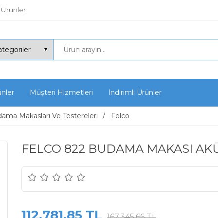
 Ürünler
ünler
Müşteri Hizmetleri
İndirimli Ürünler
ama Makasları Ve Testereleri
Felco
FELCO 822 BUDAMA MAKASI AKÜ
112.781,85 TL
167.345,66 TL