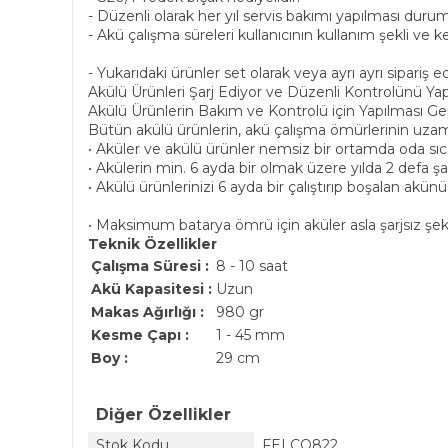
- Düzenli olarak her yıl servis bakımı yapılması duru
- Akü çalışma süreleri kullanıcının kullanım şekli ve 
- Yukarıdaki ürünler set olarak veya ayrı ayrı sipariş edi
Akülü Ürünleri Şarj Ediyor ve Düzenli Kontrolünü Y
Akülü Ürünlerin Bakım ve Kontrolü için Yapılması Ge
Bütün akülü ürünlerin, akü çalışma ömürlerinin uzam
• Aküler ve akülü ürünler nemsiz bir ortamda oda sıca
• Akülerin min. 6 ayda bir olmak üzere yılda 2 defa ş
• Akülü ürünlerinizi 6 ayda bir çalıştırıp boşalan akünü
• Maksimum batarya ömrü için aküler asla şarjsız şe
Teknik Özellikler
Çalışma Süresi :
8 - 10 saat
Akü Kapasitesi :
Uzun
Makas Ağırlığı :
980 gr
Kesme Çapı :
1 - 45 mm
Boy :
29 cm
Diğer Özellikler
Stok Kodu
FELCO822