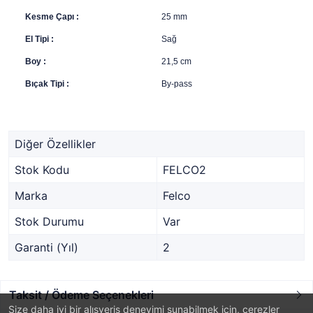
Kesme Çapı :
25 mm
El Tipi :
Sağ
Boy :
21,5 cm
Bıçak Tipi :
By-pass
Diğer Özellikler
Stok Kodu
FELCO2
Marka
Felco
Stok Durumu
Var
Garanti (Yıl)
2
Taksit / Ödeme Seçenekleri
Size daha iyi bir alışveriş deneyimi sunabilmek için, çerezler