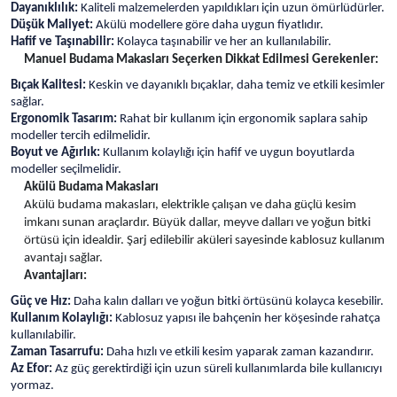
Dayanıklılık:
Kaliteli malzemelerden yapıldıkları için uzun ömürlüdürler.
Düşük Maliyet:
Akülü modellere göre daha uygun fiyatlıdır.
Hafif ve Taşınabilir:
Kolayca taşınabilir ve her an kullanılabilir.
Manuel Budama Makasları Seçerken Dikkat Edilmesi Gerekenler:
Bıçak Kalitesi:
Keskin ve dayanıklı bıçaklar, daha temiz ve etkili kesimler
sağlar.
Ergonomik Tasarım:
Rahat bir kullanım için ergonomik saplara sahip
modeller tercih edilmelidir.
Boyut ve Ağırlık:
Kullanım kolaylığı için hafif ve uygun boyutlarda
modeller seçilmelidir.
Akülü Budama Makasları
Akülü budama makasları, elektrikle çalışan ve daha güçlü kesim
imkanı sunan araçlardır. Büyük dallar, meyve dalları ve yoğun bitki
örtüsü için idealdir. Şarj edilebilir aküleri sayesinde kablosuz kullanım
avantajı sağlar.
Avantajları:
Güç ve Hız:
Daha kalın dalları ve yoğun bitki örtüsünü kolayca kesebilir.
Kullanım Kolaylığı:
Kablosuz yapısı ile bahçenin her köşesinde rahatça
kullanılabilir.
Zaman Tasarrufu:
Daha hızlı ve etkili kesim yaparak zaman kazandırır.
Az Efor:
Az güç gerektirdiği için uzun süreli kullanımlarda bile kullanıcıyı
yormaz.