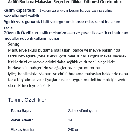
Akülü Budama Makasları Seçerken Dikkat Edilmesi Gerekenler:
Kesim Kapasitesi:
İhtiyacınıza uygun kesim kapasitesine sahip
modeller seçilmelidir.
Ağırlık ve Ergonomi:
Hafif ve ergonomik tasarımlar, rahat kullanım
sağlar.
Güvenlik Özellikleri:
Kilit mekanizmaları ve güvenlik özellikleri bulunan
modeller güvenli kullanım sunar.
Sonuç
Manuel ve akülü budama makasları, bahçe ve meyve bakımında
farklı ihtiyaçlara yönelik etkili çözümler sunar. Doğru makası seçerek,
bitkilerinizi ve meyvelerinizi daha sağlıklı ve düzenli bir şekilde
budayabilir, bahçenizin ve ağaçlarınızın görünümünü
iyileştirebilirsiniz. Manuel ve akülü budama makasları hakkında daha
fazla bilgi almak ve ihtiyaçlarınıza en uygun modeli bulmak için web
sitemizi inceleyebilirsiniz.
Teknik Özellikler
Tutma Sapı :
Sabit / Alüminyum
Paket Adedi :
24
Makas Ağırlığı :
240 gr