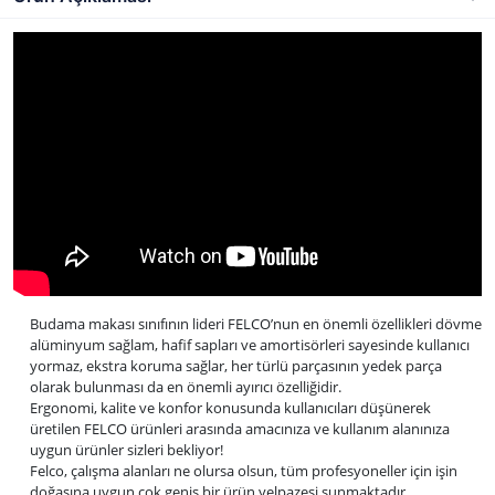
Budama makası sınıfının lideri FELCO’nun en önemli özellikleri dövme
alüminyum sağlam, hafif sapları ve amortisörleri sayesinde kullanıcı
yormaz, ekstra koruma sağlar, her türlü parçasının yedek parça
olarak bulunması da en önemli ayırıcı özelliğidir.
Ergonomi, kalite ve konfor konusunda kullanıcıları düşünerek
üretilen FELCO ürünleri arasında amacınıza ve kullanım alanınıza
uygun ürünler sizleri bekliyor!
Felco, çalışma alanları ne olursa olsun, tüm profesyoneller için işin
doğasına uygun çok geniş bir ürün yelpazesi sunmaktadır.