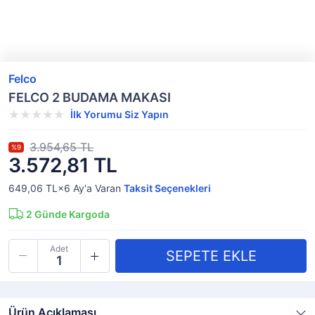
Felco
FELCO 2 BUDAMA MAKASI
İlk Yorumu Siz Yapın
3.954,65 TL
%9
3.572,81 TL
649,06 TL×6
Ay'a Varan
Taksit Seçenekleri
2
Günde Kargoda
Adet
Ürün Açıklaması